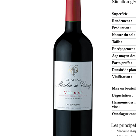
Situation g
Superficie :
Rendement :
Production :
Nature du sol :
Taille :
Encépagement 
Age moyen des 
Porte-greffe :
Densité de plan
Vinification :
Mise en bouteill
Dégustation :
Harmonie des m
vins :
Oenologue conse
Les principa
·
Médaille d'arg