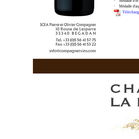
·
Médaille d'or 
·
Médaille d'arg
Télécharge